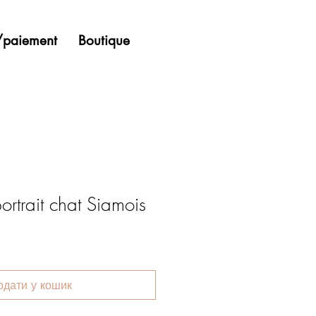
n/paiement
Boutique
 portrait chat Siamois
одати у кошик