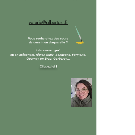
valerie@albertosi.fr
Vous recherchez des
cours
de dessin
ou
d'aquarelle
?
à distance /en ligne !
ou
en présentiel, région Sully, Songeons, Formerie,
Gournay en Bray, Gerberoy...
Cliquez ici !