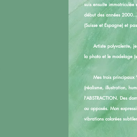
suis ensuite immatriculée 
début des années 2000… De
(Suisse et Espagne) et pa
Artiste polyvalente, je t
la photo et le modelage (sc
Mes trois principaux "ax
(réalisme, illustration, 
l'ABSTRACTION. Des domai
ou opposés. Mon expressio
vibrations colorées subtile