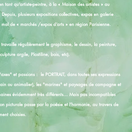
en tant qu’artiste-peintre, à la « Maison des artistes » au
puis, plusieurs expositions collectives, expos en galerie
s mal de « marchés /expos d’arts » en région Parisienne.
ravaille régulièrement le graphisme, le dessin, la peinture,
ulpture argile, Plastiline, bois, etc).
es" et passions : le PORTRAIT, dans toutes ses expressions
humain ou animalier), les "marines" et paysages de campagne et
nes évidemment très différents... Mais pas incompatibles
n picturale passe par la poésie et l'harmonie, au travers de
ment choisies.