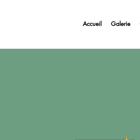
Accueil
Galerie
art Abstrait aquarelle watercolor abstract
abstraction illustration cats dolls paysages
landscapes chats