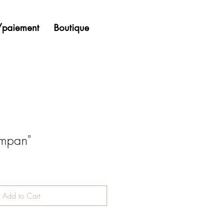
n/paiement
Boutique
Tympan"
Add to Cart