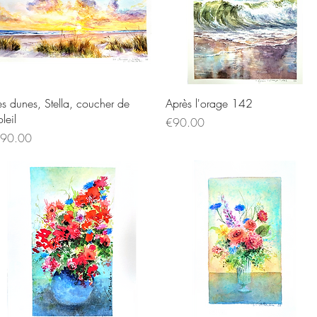
Quick View
Quick View
es dunes, Stella, coucher de
Après l'orage 142
oleil
Price
€90.00
rice
90.00