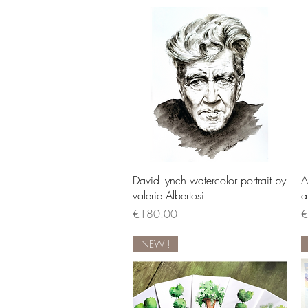
Quick View
David lynch watercolor portrait by
A
valerie Albertosi
a
Price
P
€180.00
€
NEW !