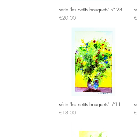
Quick View
série "les petits bouquets" n° 28
s
Price
P
€20.00
€
Quick View
série "les petits bouquets" n°11
s
Price
P
€18.00
€