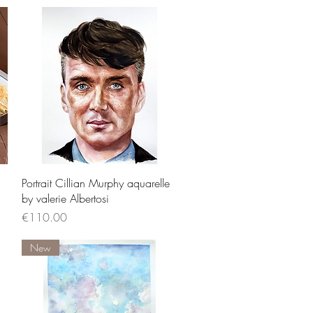
Quick View
Portrait Cillian Murphy aquarelle
by valerie Albertosi
Price
€110.00
New