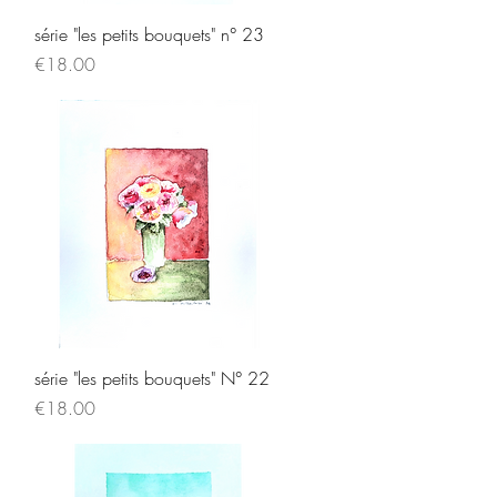
Quick View
série "les petits bouquets" n° 23
Price
€18.00
Quick View
série "les petits bouquets" N° 22
Price
€18.00