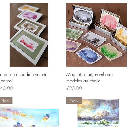
Quick View
Quick View
quarelle encadrée valerie
Magnets d'art, nombreux
lbertosi
modeles au choix
rice
Price
40.00
€25.00
New
New