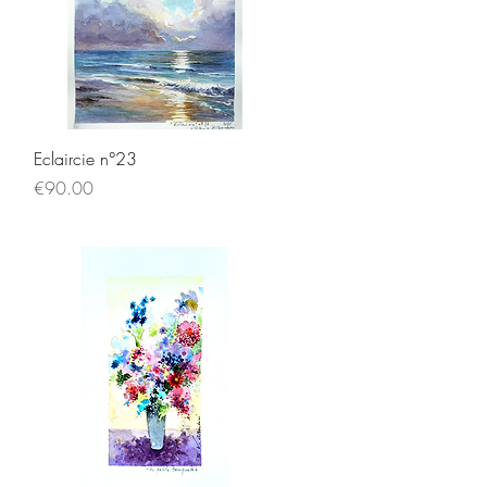
Quick View
Eclaircie n°23
Price
€90.00