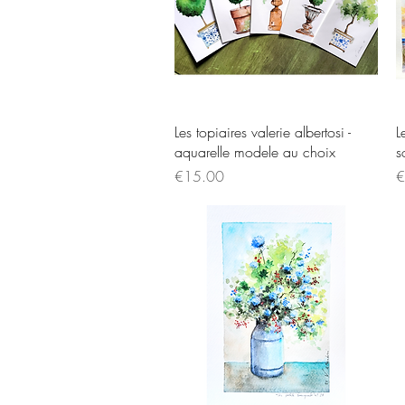
Quick View
Les topiaires valerie albertosi -
L
aquarelle modele au choix
s
Price
P
€15.00
€