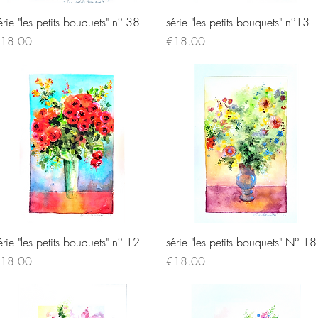
Quick View
Quick View
érie "les petits bouquets" n° 38
série "les petits bouquets" n°13
rice
Price
18.00
€18.00
Quick View
Quick View
érie "les petits bouquets" n° 12
série "les petits bouquets" N° 18
rice
Price
18.00
€18.00