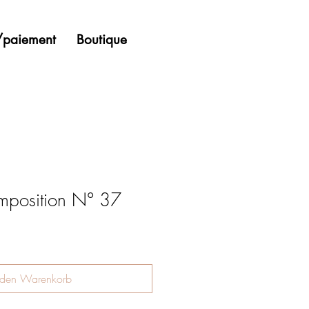
n/paiement
Boutique
omposition N° 37
 den Warenkorb