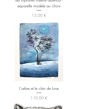
Les topiaires valerie albertosi -
aquarelle modele au choix
Preis
15,00 €
L'arbre et le clair de lune
Preis
110,00 €