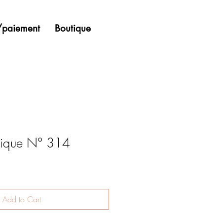
n/paiement
Boutique
lyrique N° 314
Add to Cart