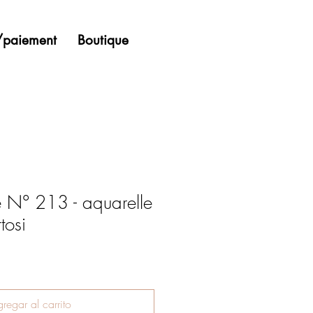
n/paiement
Boutique
e N° 213 - aquarelle
tosi
regar al carrito