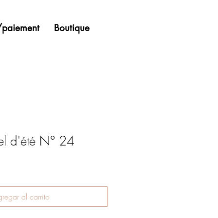
n/paiement
Boutique
el d'été N° 24
regar al carrito