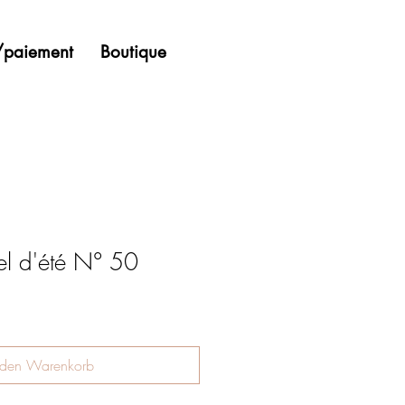
n/paiement
Boutique
el d'été N° 50
 den Warenkorb