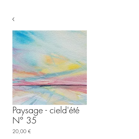
Paysage - cield'été
N° 35
Preis
20,00 €