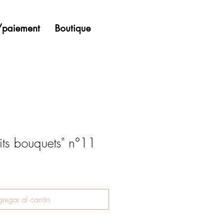
n/paiement
Boutique
tits bouquets" n°11
regar al carrito