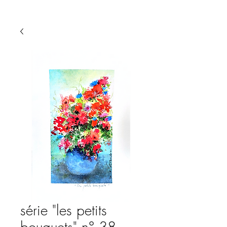
série "les petits
bouquets" n° 38