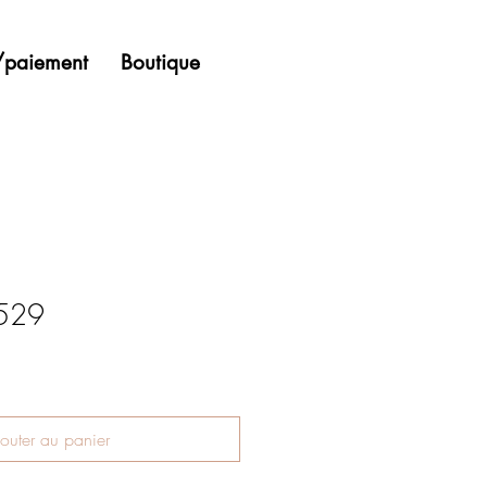
n/paiement
Boutique
 529
outer au panier