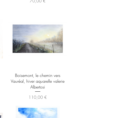
Prix
70,00 €
Aperçu rapide
Boisemont, le chemin vers
Vauréal, hiver aquarelle valerie
Albertosi
Prix
110,00 €