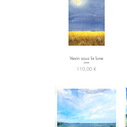
Aperçu rapide
Vexin sous la lune
Prix
110,00 €