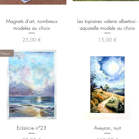
Aperçu rapide
Aperçu rapide
Magnets d'art, nombreux
Les topiaires valerie albertosi -
modeles au choix
aquarelle modele au choix
Prix
Prix
25,00 €
15,00 €
New
Aperçu rapide
Aperçu rapide
Eclaircie n°23
Aveyron, nuit