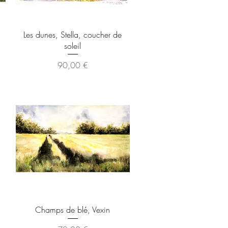
Aperçu rapide
Les dunes, Stella, coucher de
soleil
Prix
90,00 €
Aperçu rapide
Champs de blé, Vexin