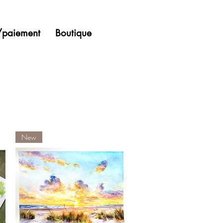
n/paiement
Boutique
New