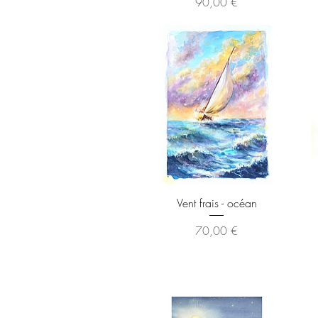
Prix
90,00 €
Aperçu rapide
Vent frais - océan
Prix
70,00 €