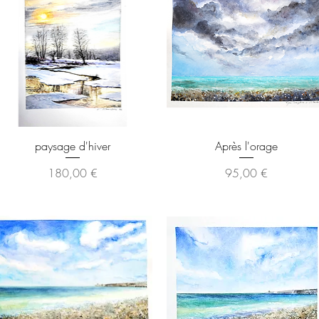
Aperçu rapide
Aperçu rapide
paysage d'hiver
Après l'orage
Prix
Prix
180,00 €
95,00 €