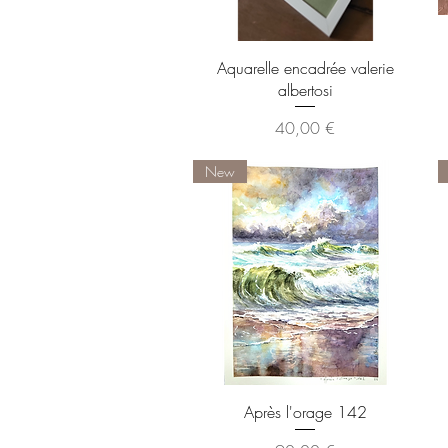
Aperçu rapide
Aquarelle encadrée valerie
albertosi
Prix
40,00 €
New
Aperçu rapide
Après l'orage 142