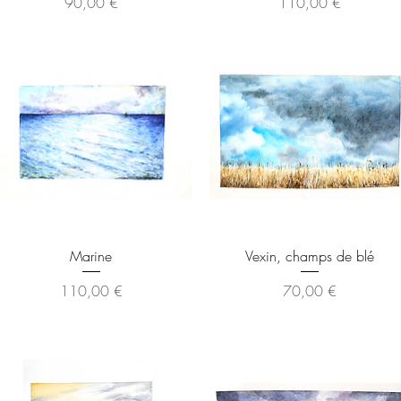
Prix
Prix
90,00 €
110,00 €
Aperçu rapide
Aperçu rapide
Marine
Vexin, champs de blé
Prix
Prix
110,00 €
70,00 €