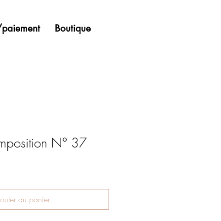
n/paiement
Boutique
omposition N° 37
outer au panier