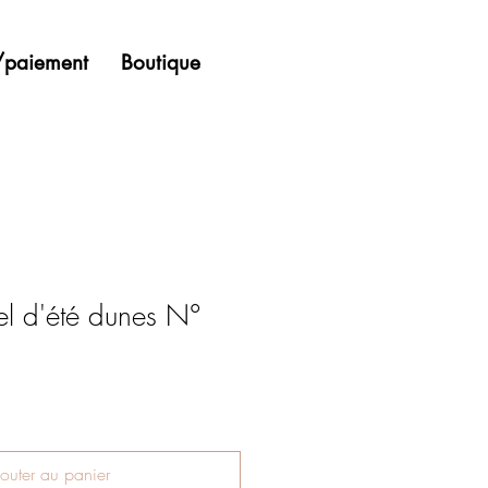
n/paiement
Boutique
el d'été dunes N°
outer au panier