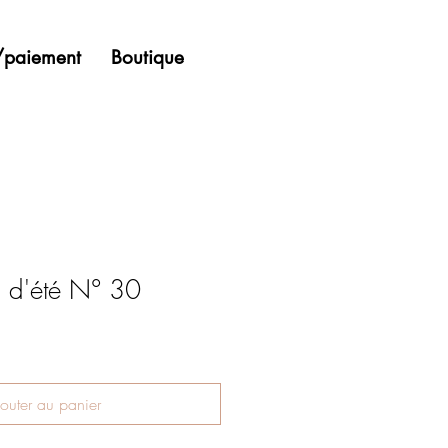
n/paiement
Boutique
l d'été N° 30
outer au panier