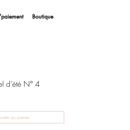
n/paiement
Boutique
el d'été N° 4
outer au panier